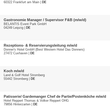
60322 Frankfurt am Main |
DE
Gastronomie Manager / Supervisor F&B (m/w/d)
BELANTIS Event Park GmbH
04249 Leipzig |
DE
Rezeptions- & Reservierungsleitung m/w/d
Donner's Hotel GmbH (Best Western Hotel Das Donners)
27472 Cuxhaven |
DE
Koch m/w/d
Land & Golf Hotel Stromberg
55442 Stromberg |
DE
Patisserie/ Gardemanger Chef de Partie/Postenköche m/w/d
Hotel Reppert Thomas & Volker Reppert OHG
79856 Hinterzarten |
DE