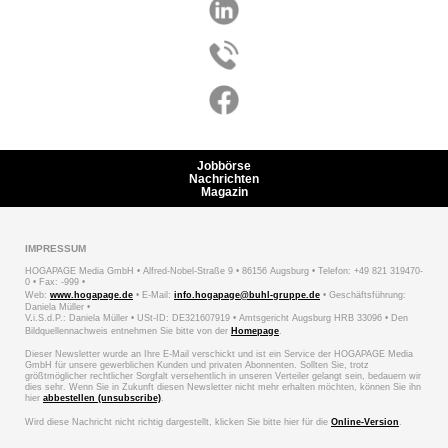
Jobbörse
Nachrichten
Magazin
IMPRESSUM
HOGAPAGE Media GmbH • Alfred-Nobel-Straße 9 • 86156 Augsburg • Telefon: +49 821 319470-
0 • Fax: -999 •
Web:
www.hogapage.de
• E-Mail:
info.hogapage@buhl-gruppe.de
• Geschäftsführung:
Daniela Müller •
V
.
i.S.d.P.: Daniela Müller • USt-ID: DE321607919 • Amtsgericht Augsburg HRB 33096 • Den
Bildquellennachweis entnehmen Sie bitte von der
Homepage
.
Dieser Newsletter wurde an Ihre E-Mail verschickt und ist ein Service der HOGAPAGE Media
GmbH für unsere gewerblichen Kunden und privaten Abonnenten. Sollten Sie, trotz
größtmöglicher rechtlicher Sorgfalt versehentlich in unseren Verteiler gelangt sein, bedauern wir
dies sehr. Wenn Sie in Zukunft diesen Newsletter nicht mehr erhalten möchten, können Sie ihn
hier
abbestellen (unsubscribe)
.
Wird diese Nachricht nicht richtig dargestellt, klicken Sie bitte hier für die
Online-Version
.