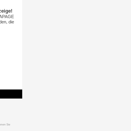
zeige!
OGAPAGE
den, die
hmen Sie