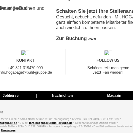
Schalten Sie jetzt Ihre Stellenan
Gesucht, gebucht, gefunden - Mit H
ganz einfach kompetente Mitarbeiter fin
auch wirklich zu Ihnen passen.
Zur Buchung »»»
KONTAKT
FOLLOW US
+49 821 319470-900
Schönes teilt man gerne
info.hogapage@buhl-gruppe.de
Jetzt Fan werden!
Jobbörse
Nachrichten
Magazin
UM
dia GmbH • Alfred-Nobel-Straße 9 • 86156 Augsburg • Telefon: +49 821 319470-0 • Fax: -999 •
hogapage.de
• E-Mail:
info.hogapage@buhl-gruppe.de
• Geschäftsführung: Daniela Müller •
 Daniela Müller • USt-ID: DE321607919 • Amtsgericht Augsburg HRB 33096 • Den Bildquellennachweis entne
r
Homepage
.