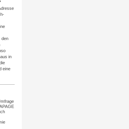
G
Adresse
ch-
ine
m den
n
nso
aus in
die
d eine
Umfrage
OGAPAGE
ich
mie