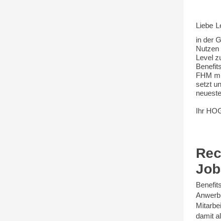
Liebe Le
in der 
Nutzen 
Level z
Benefit
FHM mit
setzt u
neueste
Ihr H
Rec
Job
Benefit
Anwerbu
Mitarbe
damit a