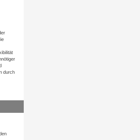
der
ie
bilität
nnötiger
d
on durch
nden