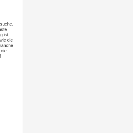
rsuche.
hste
 ist,
wie die
Branche
 die
!