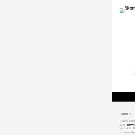
IMPRESS
HOGAPAGE Me
Web:
www.
V
.
i.S.d.P.:
bitte von de