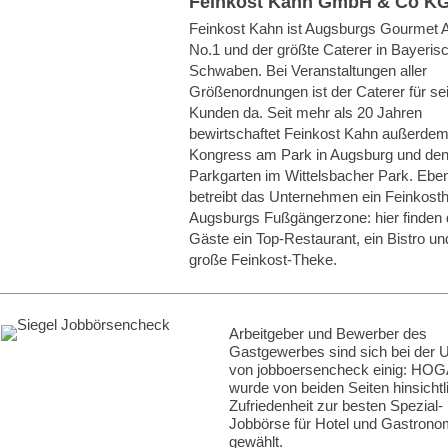
Feinkost Kahn GmbH & Co K
Feinkost Kahn ist Augsburgs Gourmet 
No.1 und der größte Caterer in Bayeris
Schwaben. Bei Veranstaltungen aller
Größenordnungen ist der Caterer für se
Kunden da. Seit mehr als 20 Jahren
bewirtschaftet Feinkost Kahn außerde
Kongress am Park in Augsburg und de
Parkgarten im Wittelsbacher Park. Ebe
betreibt das Unternehmen ein Feinkosth
Augsburgs Fußgängerzone: hier finden 
Gäste ein Top-Restaurant, ein Bistro un
große Feinkost-Theke.
Arbeitgeber und Bewerber des
Gastgewerbes sind sich bei der 
von jobboersencheck einig: H
wurde von beiden Seiten hinsichtl
Zufriedenheit zur besten Spezial-
Jobbörse für Hotel und Gastrono
gewählt.