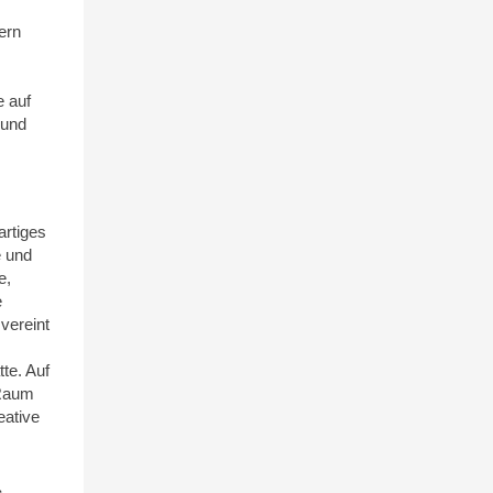
ern
 auf
 und
artiges
e und
e,
e
vereint
tte. Auf
 Raum
eative