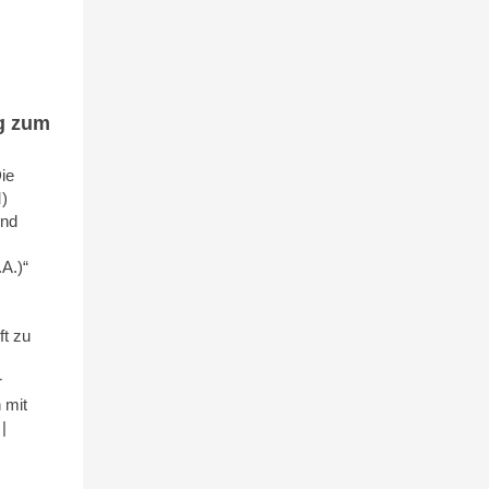
g zum
ie
)
und
A.)“
ft zu
r
 mit
|