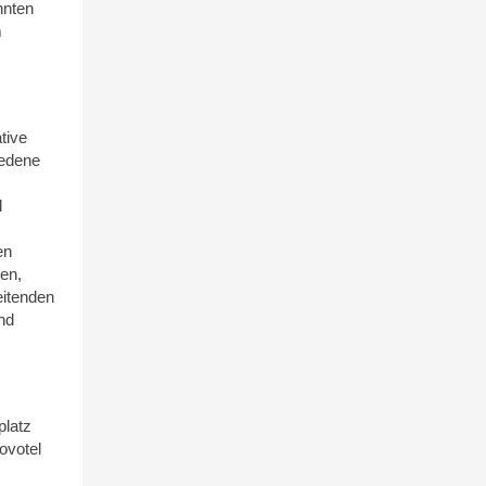
nnten
m
tive
iedene
d
en
en,
eitenden
nd
platz
ovotel