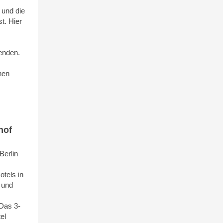
 und die
t. Hier
enden.
hen
hof
Berlin
otels in
 und
Das 3-
el